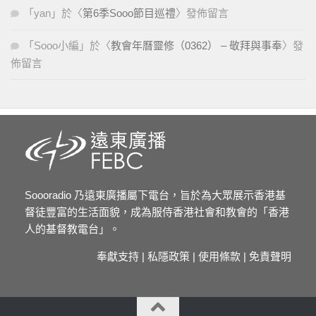
「
yan
」於〈
第6季Sooo節目巡禮
〉發佈留言
「
Sooo小編
」於〈
教會年曆靈修（0362） – 敬拜與事奉
〉發
佈留言
Soooradio 乃遠東廣播屬下電台，旨於為大眾展示香港基
督徒豐富的生活面貌，成為服侍香港社會和教會的「香港
人的基督教電台」。
奉獻支持
|
私隱政策
|
使用條款
|
免責聲明