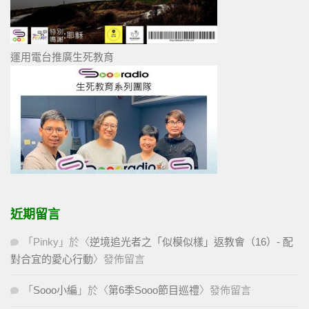
運用電台推廣生死教育
近期留言
「
Pinky
」於〈
逆境追光者之「似模似樣」返教會（16）- 配
對合宜的愛心行動
〉發佈留言
「
Sooo小編
」於〈
第6季Sooo節目巡禮
〉發佈留言