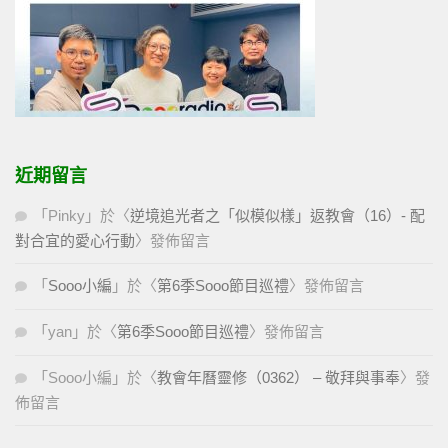
近期留言
「
Pinky
」於〈
逆境追光者之「似模似樣」返教會（16）- 配
對合宜的愛心行動
〉發佈留言
「
Sooo小編
」於〈
第6季Sooo節目巡禮
〉發佈留言
「
yan
」於〈
第6季Sooo節目巡禮
〉發佈留言
「
Sooo小編
」於〈
教會年曆靈修（0362） – 敬拜與事奉
〉發
佈留言