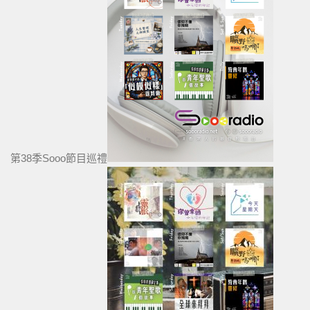
第38季Sooo節目巡禮