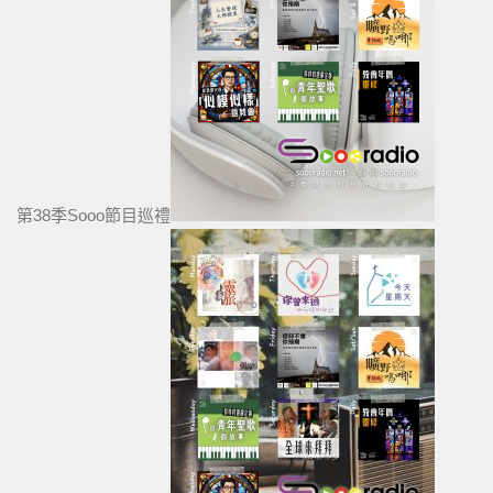
第38季Sooo節目巡禮