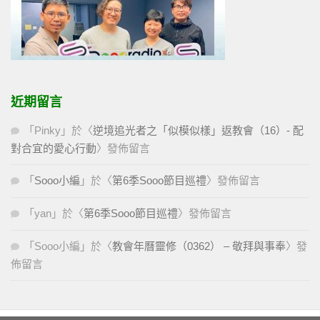
近期留言
「
Pinky
」於〈
逆境追光者之「似模似樣」返教會（16）- 配
對合宜的愛心行動
〉發佈留言
「
Sooo小編
」於〈
第6季Sooo節目巡禮
〉發佈留言
「
yan
」於〈
第6季Sooo節目巡禮
〉發佈留言
「
Sooo小編
」於〈
教會年曆靈修（0362） – 敬拜與事奉
〉發
佈留言