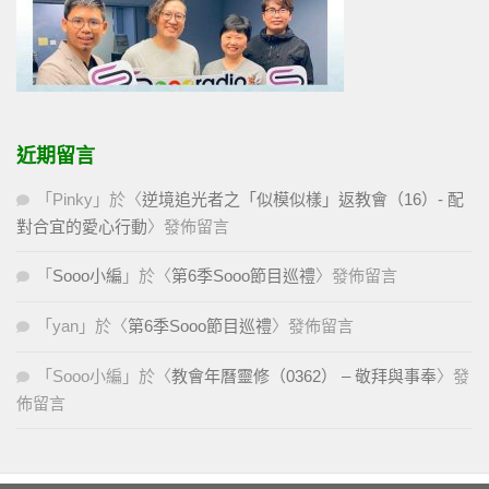
近期留言
「
Pinky
」於〈
逆境追光者之「似模似樣」返教會（16）- 配
對合宜的愛心行動
〉發佈留言
「
Sooo小編
」於〈
第6季Sooo節目巡禮
〉發佈留言
「
yan
」於〈
第6季Sooo節目巡禮
〉發佈留言
「
Sooo小編
」於〈
教會年曆靈修（0362） – 敬拜與事奉
〉發
佈留言