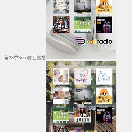
第38季Sooo節目巡禮