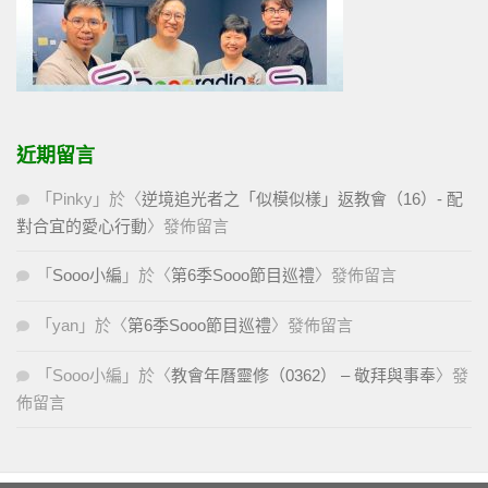
近期留言
「
Pinky
」於〈
逆境追光者之「似模似樣」返教會（16）- 配
對合宜的愛心行動
〉發佈留言
「
Sooo小編
」於〈
第6季Sooo節目巡禮
〉發佈留言
「
yan
」於〈
第6季Sooo節目巡禮
〉發佈留言
「
Sooo小編
」於〈
教會年曆靈修（0362） – 敬拜與事奉
〉發
佈留言