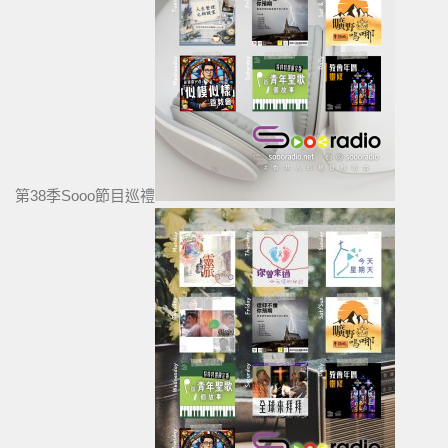
第38季Sooo節目巡禮