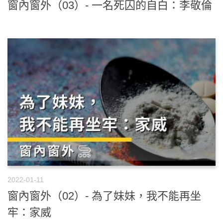
窗內窗外（03）- 一名死囚的自白：李敬倫
2022-01-11
窗內窗外（02）- 為了妹妹，我不能再坐
牢：家威