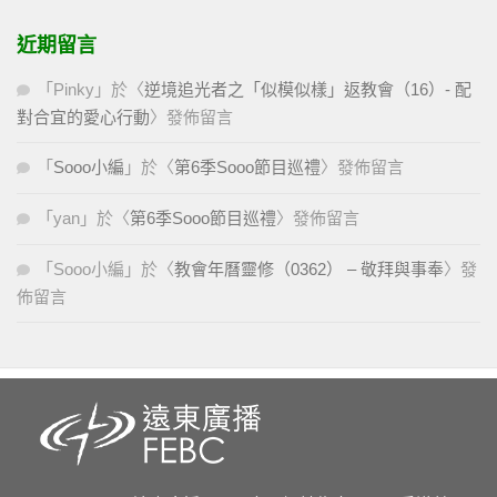
近期留言
「
Pinky
」於〈
逆境追光者之「似模似樣」返教會（16）- 配
對合宜的愛心行動
〉發佈留言
「
Sooo小編
」於〈
第6季Sooo節目巡禮
〉發佈留言
「
yan
」於〈
第6季Sooo節目巡禮
〉發佈留言
「
Sooo小編
」於〈
教會年曆靈修（0362） – 敬拜與事奉
〉發
佈留言