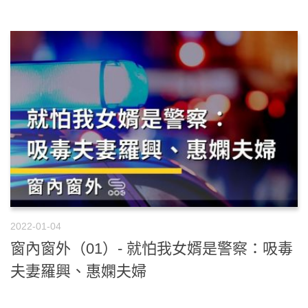
2022-01-04
窗內窗外（01）- 就怕我女婿是警察：吸毒
夫妻羅興、惠嫻夫婦