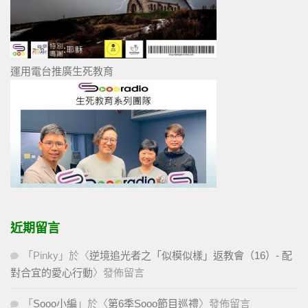
運用電台推廣生死教育
近期留言
「
Pinky
」於〈
逆境追光者之「似模似樣」返教會（16）- 配
對合宜的愛心行動
〉發佈留言
「
Sooo小編
」於〈
第6季Sooo節目巡禮
〉發佈留言