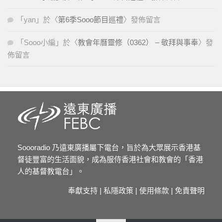
「
yan
」於〈
第6季Sooo節目巡禮
〉發佈留言
「
Sooo小編
」於〈
教會年曆靈修（0362） – 敬拜與事奉
〉發
佈留言
Soooradio 乃遠東廣播屬下電台，旨於為大眾展示香港基
督徒豐富的生活面貌，成為服侍香港社會和教會的「香港
人的基督教電台」。
奉獻支持
|
私隱政策
|
使用條款
|
免責聲明