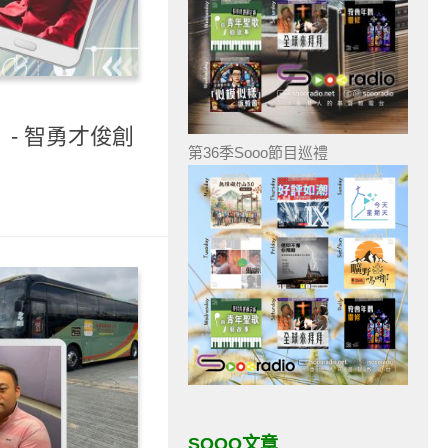
）- 智勇才俊創
第36季Sooo節目巡禮
SOOO文章