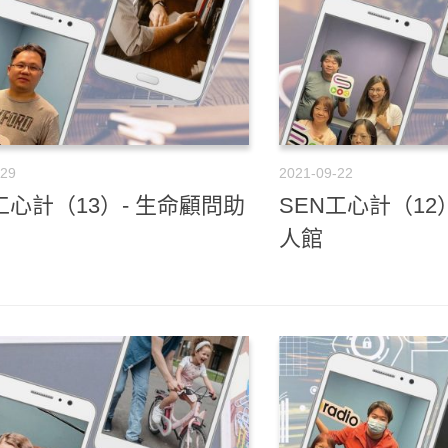
-29
2021-09-22
工心計（13）- 生命顧問助
SEN工心計（12
人館