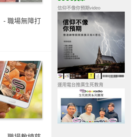
信仰不像你預期video
）- 職場無障打
運用電台推廣生死教育
）- 職場教練慈