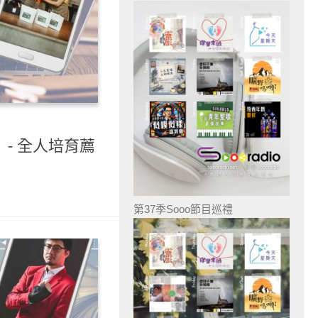
）- 全人培育薦
第37季Sooo節目巡禮