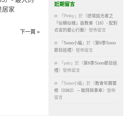
近期留言
是居家
「
Pinky
」於〈
逆境追光者之
「似模似樣」返教會（16）- 配對
合宜的愛心行動
〉發佈留言
下一頁 »
「
Sooo小編
」於〈
第6季Sooo
節目巡禮
〉發佈留言
「
yan
」於〈
第6季Sooo節目巡
禮
〉發佈留言
「
Sooo小編
」於〈
教會年曆靈
修（0362） – 敬拜與事奉
〉發佈
留言