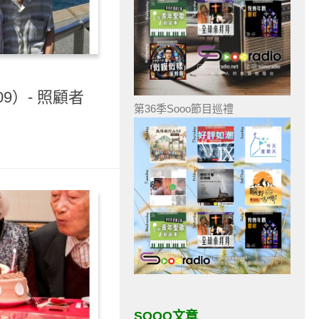
9）- 照顧者
第36季Sooo節目巡禮
SOOO文章