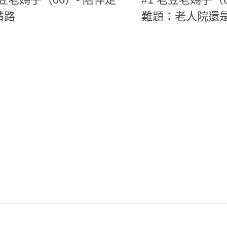
晴路
難題：老人院還