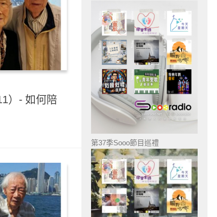
1）- 如何陪
第37季Sooo節目巡禮