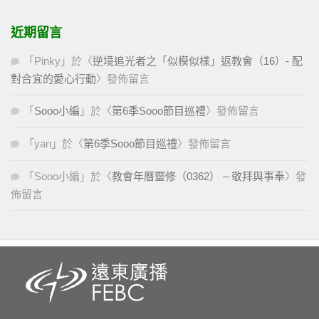
近期留言
「
Pinky
」於〈
逆境追光者之「似模似樣」返教會（16）- 配
對合宜的愛心行動
〉發佈留言
「
Sooo小編
」於〈
第6季Sooo節目巡禮
〉發佈留言
「
yan
」於〈
第6季Sooo節目巡禮
〉發佈留言
「
Sooo小編
」於〈
教會年曆靈修（0362） – 敬拜與事奉
〉發
佈留言