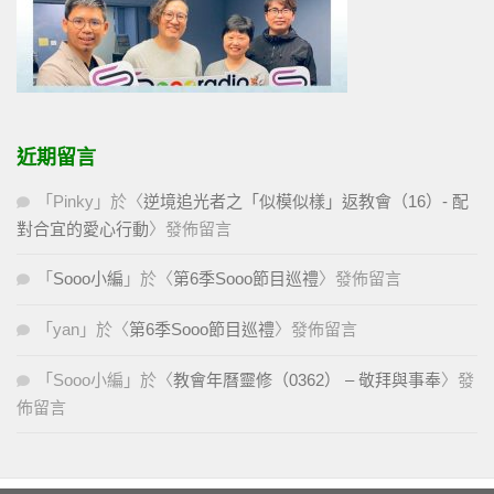
近期留言
「
Pinky
」於〈
逆境追光者之「似模似樣」返教會（16）- 配
對合宜的愛心行動
〉發佈留言
「
Sooo小編
」於〈
第6季Sooo節目巡禮
〉發佈留言
「
yan
」於〈
第6季Sooo節目巡禮
〉發佈留言
「
Sooo小編
」於〈
教會年曆靈修（0362） – 敬拜與事奉
〉發
佈留言