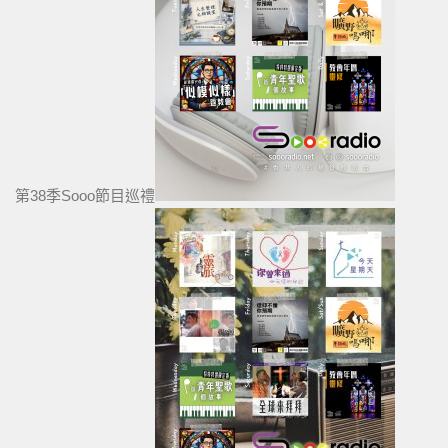
第38季Sooo節目巡禮