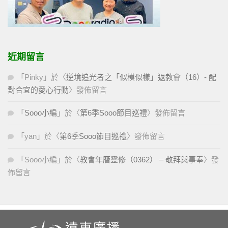
近期留言
「
Pinky
」於〈
逆境追光者之「似模似樣」返教會（16）- 配
對合宜的愛心行動
〉發佈留言
「
Sooo小編
」於〈
第6季Sooo節目巡禮
〉發佈留言
「
yan
」於〈
第6季Sooo節目巡禮
〉發佈留言
「
Sooo小編
」於〈
教會年曆靈修（0362） – 敬拜與事奉
〉發
佈留言