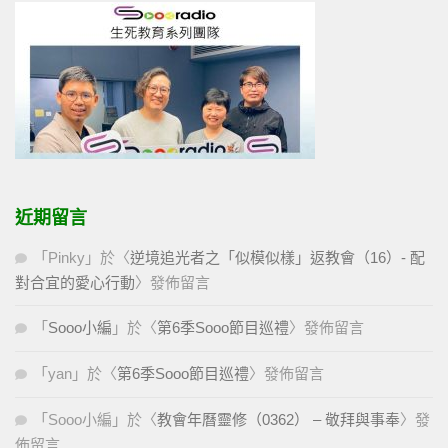
近期留言
「
Pinky
」於〈
逆境追光者之「似模似樣」返教會（16）- 配
對合宜的愛心行動
〉發佈留言
「
Sooo小編
」於〈
第6季Sooo節目巡禮
〉發佈留言
「
yan
」於〈
第6季Sooo節目巡禮
〉發佈留言
「
Sooo小編
」於〈
教會年曆靈修（0362） – 敬拜與事奉
〉發
佈留言