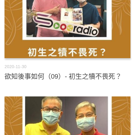
2020-11-30
欲知後事如何（09）- 初生之犢不畏死？