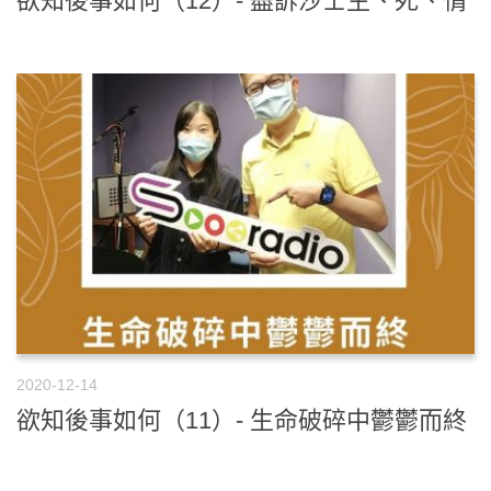
欲知後事如何（12）- 盡訴沙士生、死、情
2020-12-14
欲知後事如何（11）- 生命破碎中鬱鬱而終