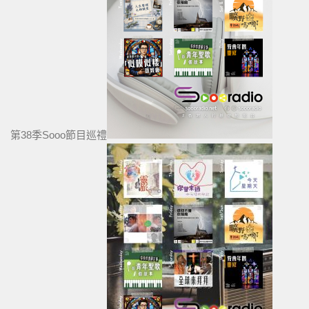
第38季Sooo節目巡禮