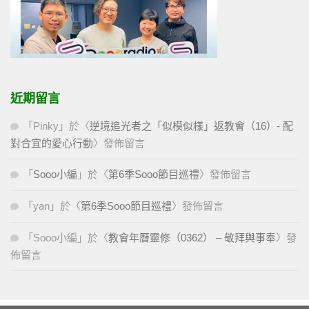
近期留言
「
Pinky
」於〈
逆境追光者之「似模似樣」返教會（16）- 配
對合宜的愛心行動
〉發佈留言
「
Sooo小編
」於〈
第6季Sooo節目巡禮
〉發佈留言
「
yan
」於〈
第6季Sooo節目巡禮
〉發佈留言
「
Sooo小編
」於〈
教會年曆靈修（0362） – 敬拜與事奉
〉發
佈留言