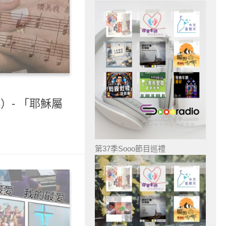
3）- 「耶穌屬
第37季Sooo節目巡禮