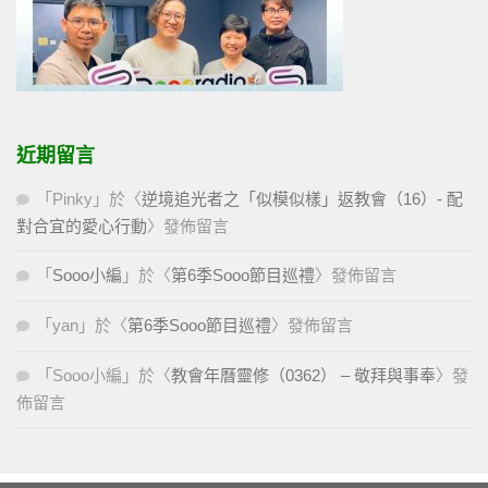
近期留言
「
Pinky
」於〈
逆境追光者之「似模似樣」返教會（16）- 配
對合宜的愛心行動
〉發佈留言
「
Sooo小編
」於〈
第6季Sooo節目巡禮
〉發佈留言
「
yan
」於〈
第6季Sooo節目巡禮
〉發佈留言
「
Sooo小編
」於〈
教會年曆靈修（0362） – 敬拜與事奉
〉發
佈留言