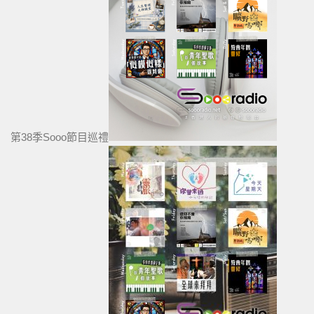
第38季Sooo節目巡禮