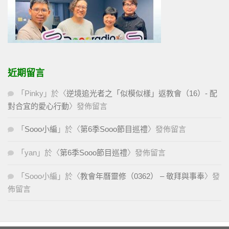
近期留言
「
Pinky
」於〈
逆境追光者之「似模似樣」返教會（16）- 配
對合宜的愛心行動
〉發佈留言
「
Sooo小編
」於〈
第6季Sooo節目巡禮
〉發佈留言
「
yan
」於〈
第6季Sooo節目巡禮
〉發佈留言
「
Sooo小編
」於〈
教會年曆靈修（0362） – 敬拜與事奉
〉發
佈留言