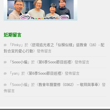
近期留言
「
Pinky
」於〈
逆境追光者之「似模似樣」返教會（16）- 配
對合宜的愛心行動
〉發佈留言
「
Sooo小編
」於〈
第6季Sooo節目巡禮
〉發佈留言
「
yan
」於〈
第6季Sooo節目巡禮
〉發佈留言
「
Sooo小編
」於〈
教會年曆靈修（0362） – 敬拜與事奉
〉發
佈留言