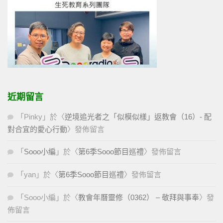
近期留言
「
Pinky
」於〈
逆境追光者之「似模似樣」返教會（16）- 配
對合宜的愛心行動
〉發佈留言
「
Sooo小編
」於〈
第6季Sooo節目巡禮
〉發佈留言
「
yan
」於〈
第6季Sooo節目巡禮
〉發佈留言
「
Sooo小編
」於〈
教會年曆靈修（0362） – 敬拜與事奉
〉發
佈留言