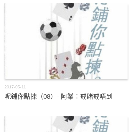
2017-05-11
呢鋪你點揀（08）- 阿業：戒賭戒唔到