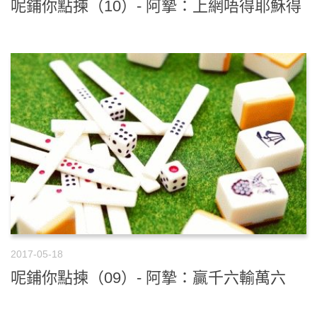
呢鋪你點揀（10）- 阿摯：上網唔得耶穌得
2017-05-18
呢鋪你點揀（09）- 阿摯：贏千六輸萬六