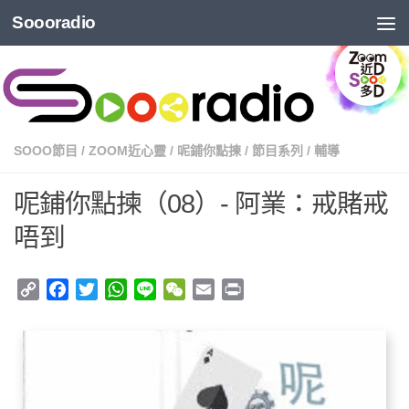
Soooradio
SOOO節目
/
ZOOM近心靈
/
呢鋪你點揀
/
節目系列
/
輔導
呢鋪你點揀（08）- 阿業：戒賭戒
唔到
Copy
Facebook
Twitter
WhatsApp
Line
WeChat
Email
Print
Link