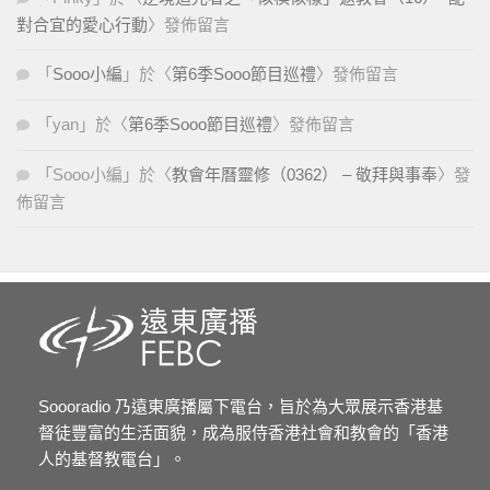
對合宜的愛心行動
〉發佈留言
「
Sooo小編
」於〈
第6季Sooo節目巡禮
〉發佈留言
「
yan
」於〈
第6季Sooo節目巡禮
〉發佈留言
「
Sooo小編
」於〈
教會年曆靈修（0362） – 敬拜與事奉
〉發
佈留言
Soooradio 乃遠東廣播屬下電台，旨於為大眾展示香港基
督徒豐富的生活面貌，成為服侍香港社會和教會的「香港
人的基督教電台」。