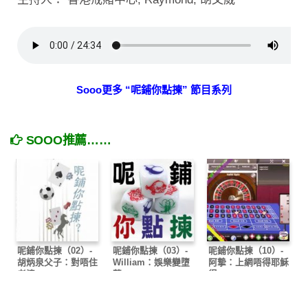
Sooo更多 “呢鋪你點揀” 節目系列
SOOO推薦……
呢鋪你點揀（02）-
呢鋪你點揀（03）-
呢鋪你點揀（10）-
胡炳泉父子：對唔住
William：娛樂變墮
阿摯：上網唔得耶穌
老婆
落
得