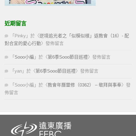
近期留言
「
Pinky
」於〈
逆境追光者之「似模似樣」返教會（16）- 配
對合宜的愛心行動
〉發佈留言
「
Sooo小編
」於〈
第6季Sooo節目巡禮
〉發佈留言
「
yan
」於〈
第6季Sooo節目巡禮
〉發佈留言
「
Sooo小編
」於〈
教會年曆靈修（0362） – 敬拜與事奉
〉發
佈留言