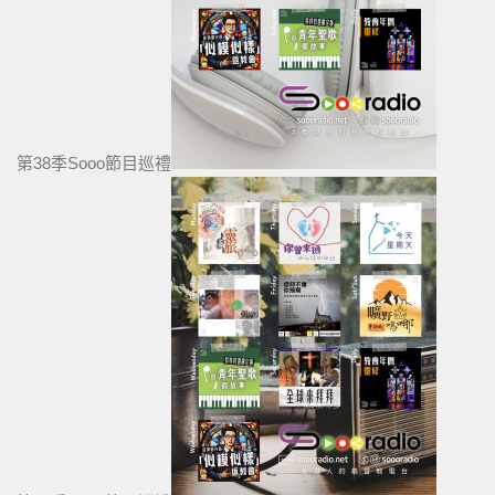
第38季Sooo節目巡禮