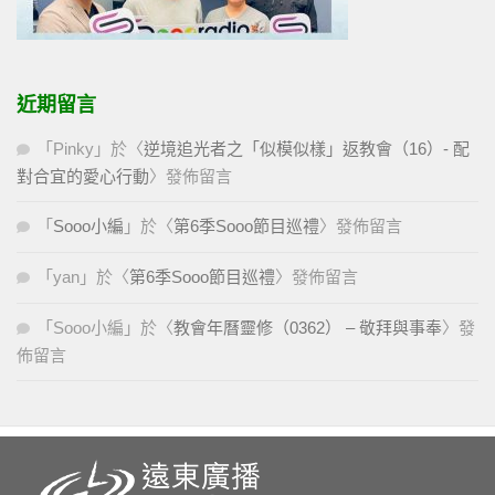
近期留言
「
Pinky
」於〈
逆境追光者之「似模似樣」返教會（16）- 配
對合宜的愛心行動
〉發佈留言
「
Sooo小編
」於〈
第6季Sooo節目巡禮
〉發佈留言
「
yan
」於〈
第6季Sooo節目巡禮
〉發佈留言
「
Sooo小編
」於〈
教會年曆靈修（0362） – 敬拜與事奉
〉發
佈留言