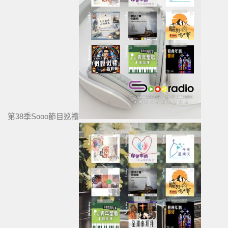
第38季Sooo節目巡禮