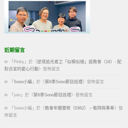
近期留言
「
Pinky
」於〈
逆境追光者之「似模似樣」返教會（16）- 配
對合宜的愛心行動
〉發佈留言
「
Sooo小編
」於〈
第6季Sooo節目巡禮
〉發佈留言
「
yan
」於〈
第6季Sooo節目巡禮
〉發佈留言
「
Sooo小編
」於〈
教會年曆靈修（0362） – 敬拜與事奉
〉發
佈留言