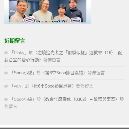
近期留言
「
Pinky
」於〈
逆境追光者之「似模似樣」返教會（16）- 配
對合宜的愛心行動
〉發佈留言
「
Sooo小編
」於〈
第6季Sooo節目巡禮
〉發佈留言
「
yan
」於〈
第6季Sooo節目巡禮
〉發佈留言
「
Sooo小編
」於〈
教會年曆靈修（0362） – 敬拜與事奉
〉發
佈留言