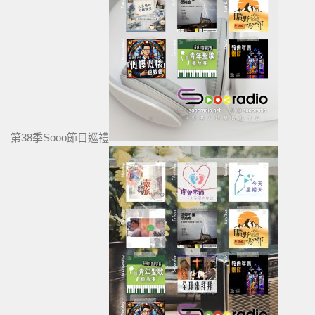
第38季Sooo節目巡禮