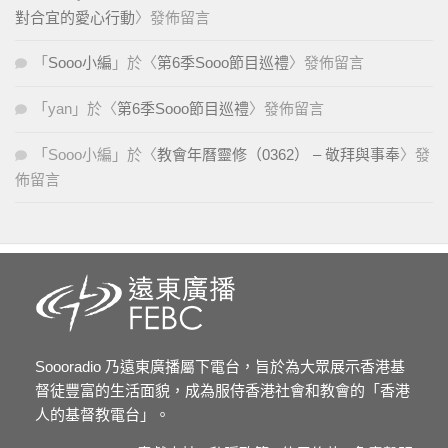
對合宜的愛心行動
〉發佈留言
「
Sooo小編
」於〈
第6季Sooo節目巡禮
〉發佈留言
「
yan
」於〈
第6季Sooo節目巡禮
〉發佈留言
「
Sooo小編
」於〈
教會年曆靈修（0362） – 敬拜與事奉
〉發
佈留言
Soooradio 乃遠東廣播屬下電台，旨於為大眾展示香港基
督徒豐富的生活面貌，成為服侍香港社會和教會的「香港
人的基督教電台」。