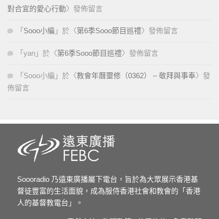
對合宜的愛心行動
〉發佈留言
「
Sooo小編
」於〈
第6季Sooo節目巡禮
〉發佈留言
「
yan
」於〈
第6季Sooo節目巡禮
〉發佈留言
「
Sooo小編
」於〈
教會年曆靈修（0362） – 敬拜與事奉
〉發
佈留言
Soooradio 乃遠東廣播屬下電台，旨於為大眾展示香港基
督徒豐富的生活面貌，成為服侍香港社會和教會的「香港
人的基督教電台」。