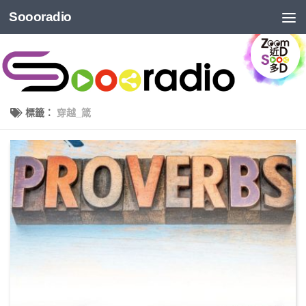
Soooradio
標籤：
穿越_箴