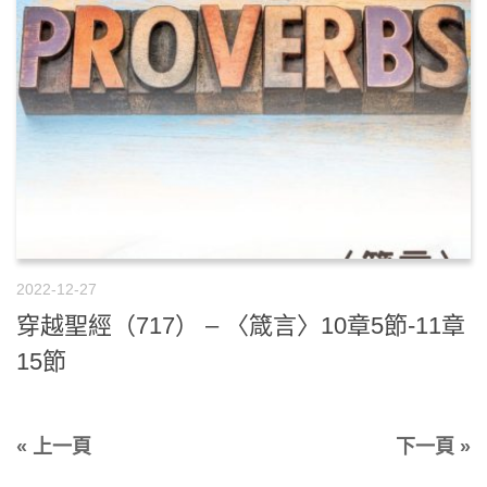
2022-12-27
穿越聖經（717） – 〈箴言〉10章5節-11章
15節
« 上一頁
下一頁 »