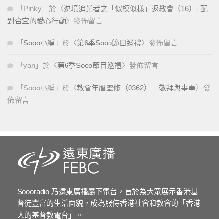
「
Pinky
」於〈
逆境追光者之「似模似樣」返教會（16）- 配
對合宜的愛心行動
〉發佈留言
「
Sooo小編
」於〈
第6季Sooo節目巡禮
〉發佈留言
「
yan
」於〈
第6季Sooo節目巡禮
〉發佈留言
「
Sooo小編
」於〈
教會年曆靈修（0362） – 敬拜與事奉
〉發
佈留言
Soooradio 乃遠東廣播屬下電台，旨於為大眾展示香港基
督徒豐富的生活面貌，成為服侍香港社會和教會的「香港
人的基督教電台」。