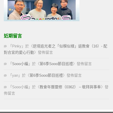
近期留言
「
Pinky
」於〈
逆境追光者之「似模似樣」返教會（16）- 配
對合宜的愛心行動
〉發佈留言
「
Sooo小編
」於〈
第6季Sooo節目巡禮
〉發佈留言
「
yan
」於〈
第6季Sooo節目巡禮
〉發佈留言
「
Sooo小編
」於〈
教會年曆靈修（0362） – 敬拜與事奉
〉發
佈留言