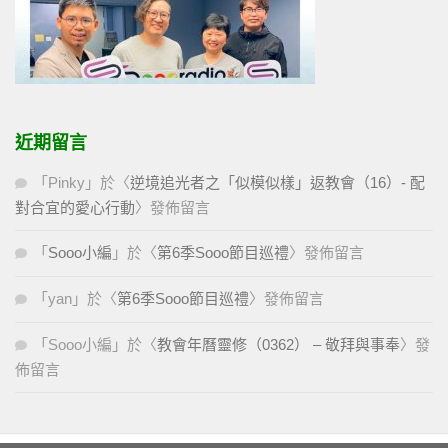
近期留言
「
Pinky
」於〈
逆境追光者之「似模似樣」返教會（16）- 配
對合宜的愛心行動
〉發佈留言
「
Sooo小編
」於〈
第6季Sooo節目巡禮
〉發佈留言
「
yan
」於〈
第6季Sooo節目巡禮
〉發佈留言
「
Sooo小編
」於〈
教會年曆靈修（0362） – 敬拜與事奉
〉發
佈留言