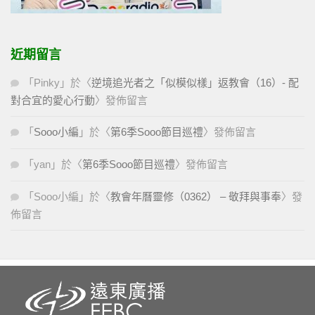
近期留言
「
Pinky
」於〈
逆境追光者之「似模似樣」返教會（16）- 配
對合宜的愛心行動
〉發佈留言
「
Sooo小編
」於〈
第6季Sooo節目巡禮
〉發佈留言
「
yan
」於〈
第6季Sooo節目巡禮
〉發佈留言
「
Sooo小編
」於〈
教會年曆靈修（0362） – 敬拜與事奉
〉發
佈留言