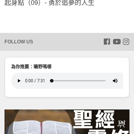
起身點（09）- 勇於追夢的人生
為你推薦：曠野嗎哪