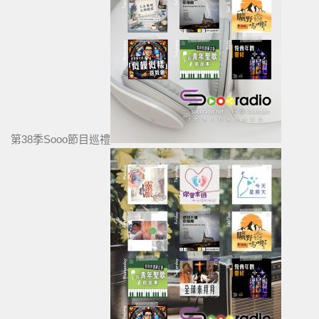
第38季Sooo節目巡禮