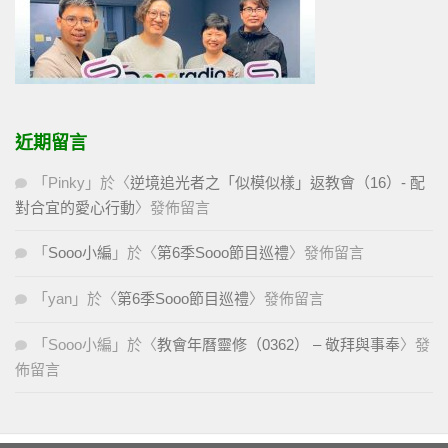
近期留言
「
Pinky
」於〈
逆境追光者之「似模似樣」返教會（16）- 配
對合宜的愛心行動
〉發佈留言
「
Sooo小編
」於〈
第6季Sooo節目巡禮
〉發佈留言
「
yan
」於〈
第6季Sooo節目巡禮
〉發佈留言
「
Sooo小編
」於〈
教會年曆靈修（0362） – 敬拜與事奉
〉發
佈留言