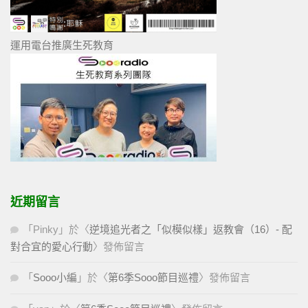
運用電台推廣生死教育
近期留言
「
Pinky
」於〈
逆境追光者之「似模似樣」返教會（16）- 配
對合宜的愛心行動
〉發佈留言
「
Sooo小編
」於〈
第6季Sooo節目巡禮
〉發佈留言