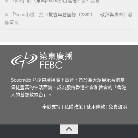
「
yan
」於〈
第6季Sooo節目巡禮
〉發佈留言
「
Sooo小編
」於〈
教會年曆靈修（0362） – 敬拜與事奉
〉發
佈留言
Soooradio 乃遠東廣播屬下電台，旨於為大眾展示香港基
督徒豐富的生活面貌，成為服侍香港社會和教會的「香港
人的基督教電台」。
奉獻支持
|
私隱政策
|
使用條款
|
免責聲明