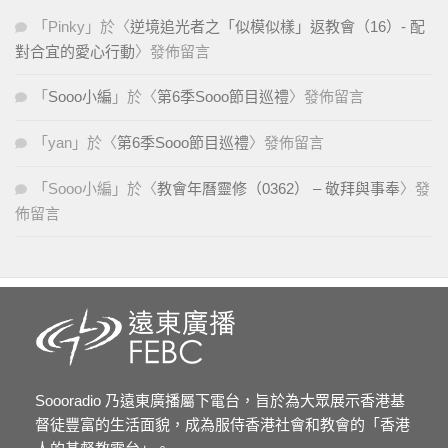
「
Pinky
」於〈
逆境追光者之「似模似樣」返教會（16）- 配
對合宜的愛心行動
〉發佈留言
「
Sooo小編
」於〈
第6季Sooo節目巡禮
〉發佈留言
「
yan
」於〈
第6季Sooo節目巡禮
〉發佈留言
「
Sooo小編
」於〈
教會年曆靈修（0362） – 敬拜與事奉
〉發
佈留言
Soooradio 乃遠東廣播屬下電台，旨於為大眾展示香港基
督徒豐富的生活面貌，成為服侍香港社會和教會的「香港