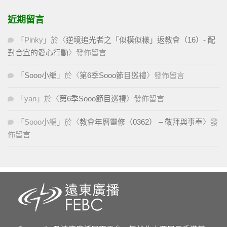
近期留言
「
Pinky
」於〈
逆境追光者之「似模似樣」返教會（16）- 配
對合宜的愛心行動
〉發佈留言
「
Sooo小編
」於〈
第6季Sooo節目巡禮
〉發佈留言
「
yan
」於〈
第6季Sooo節目巡禮
〉發佈留言
「
Sooo小編
」於〈
教會年曆靈修（0362） – 敬拜與事奉
〉發
佈留言