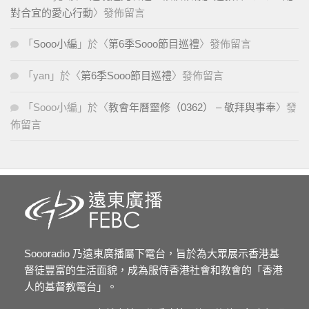
對合宜的愛心行動
〉發佈留言
「
Sooo小編
」於〈
第6季Sooo節目巡禮
〉發佈留言
「
yan
」於〈
第6季Sooo節目巡禮
〉發佈留言
「
Sooo小編
」於〈
教會年曆靈修（0362） – 敬拜與事奉
〉發
佈留言
Soooradio 乃遠東廣播屬下電台，旨於為大眾展示香港基
督徒豐富的生活面貌，成為服侍香港社會和教會的「香港
人的基督教電台」。