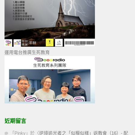
運用電台推廣生死教育
近期留言
「
Pinky
」於〈
逆境追光者之「似模似樣」返教會（16）- 配