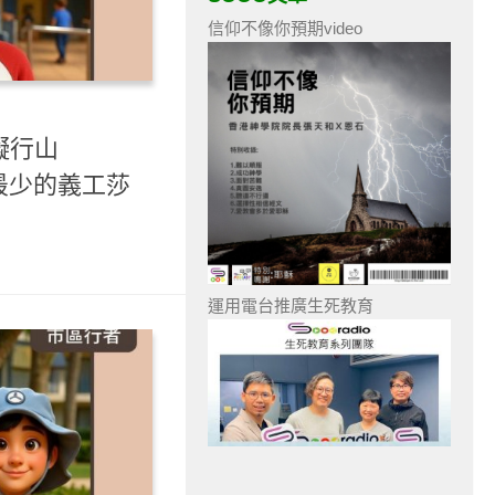
信仰不像你預期video
礙行山
歴最少的義工莎
運用電台推廣生死教育