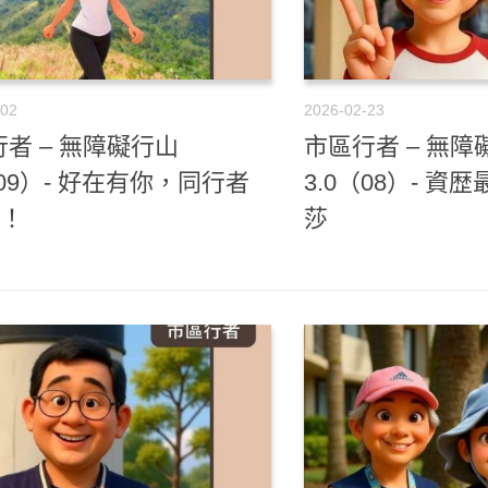
-02
2026-02-23
者 – 無障礙行山
市區行者 – 無障
（09）- 好在有你，同行者
3.0（08）- 資
y！
莎