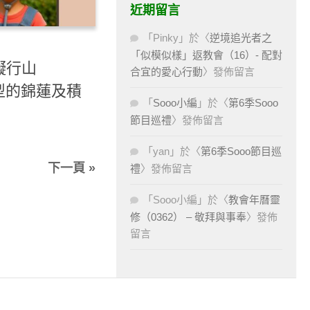
近期留言
「
Pinky
」於〈
逆境追光者之
「似模似樣」返教會（16）- 配對
礙行山
合宜的愛心行動
〉發佈留言
動型的錦蓮及積
「
Sooo小編
」於〈
第6季Sooo
節目巡禮
〉發佈留言
「
yan
」於〈
第6季Sooo節目巡
下一頁 »
禮
〉發佈留言
「
Sooo小編
」於〈
教會年曆靈
修（0362） – 敬拜與事奉
〉發佈
留言