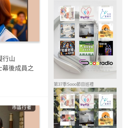
礙行山
武士幕後成員之
第37季Sooo節目巡禮