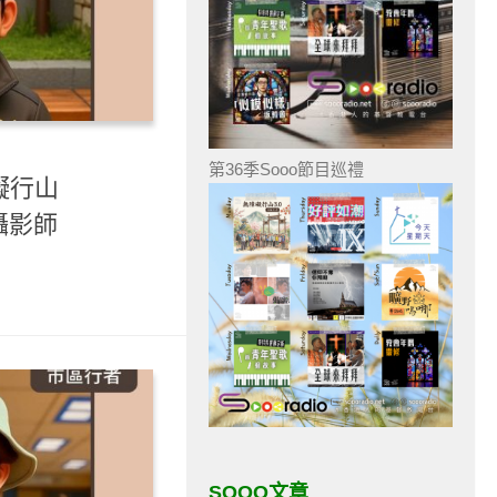
第36季Sooo節目巡禮
礙行山
大會攝影師
SOOO文章