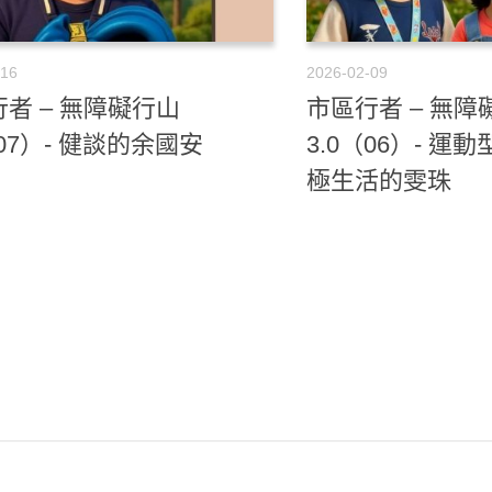
-16
2026-02-09
者 – 無障礙行山
市區行者 – 無障
（07）- 健談的余國安
3.0（06）- 運
極生活的雯珠