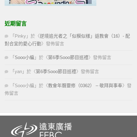
近期留言
「
Pinky
」於〈
逆境追光者之「似模似樣」返教會（16）- 配
對合宜的愛心行動
〉發佈留言
「
Sooo小編
」於〈
第6季Sooo節目巡禮
〉發佈留言
「
yan
」於〈
第6季Sooo節目巡禮
〉發佈留言
「
Sooo小編
」於〈
教會年曆靈修（0362） – 敬拜與事奉
〉發
佈留言