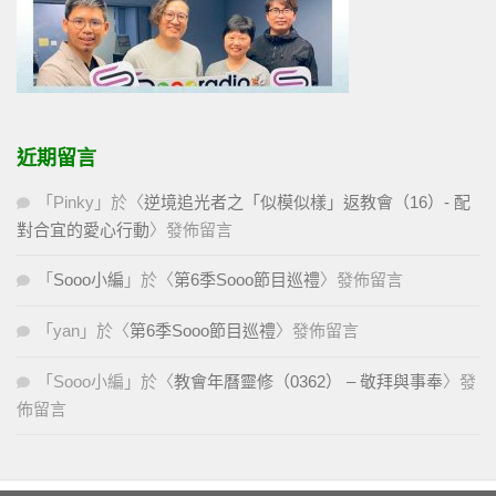
近期留言
「
Pinky
」於〈
逆境追光者之「似模似樣」返教會（16）- 配
對合宜的愛心行動
〉發佈留言
「
Sooo小編
」於〈
第6季Sooo節目巡禮
〉發佈留言
「
yan
」於〈
第6季Sooo節目巡禮
〉發佈留言
「
Sooo小編
」於〈
教會年曆靈修（0362） – 敬拜與事奉
〉發
佈留言