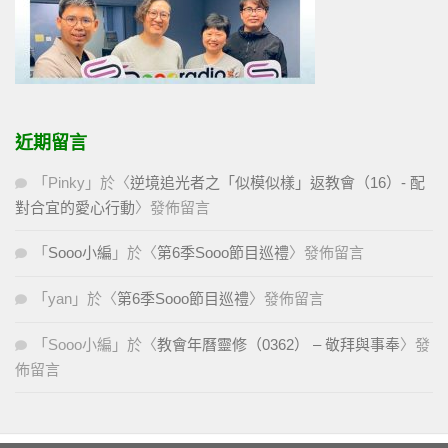
近期留言
「
Pinky
」於〈
逆境追光者之「似模似樣」返教會（16）- 配
對合宜的愛心行動
〉發佈留言
「
Sooo小編
」於〈
第6季Sooo節目巡禮
〉發佈留言
「
yan
」於〈
第6季Sooo節目巡禮
〉發佈留言
「
Sooo小編
」於〈
教會年曆靈修（0362） – 敬拜與事奉
〉發
佈留言