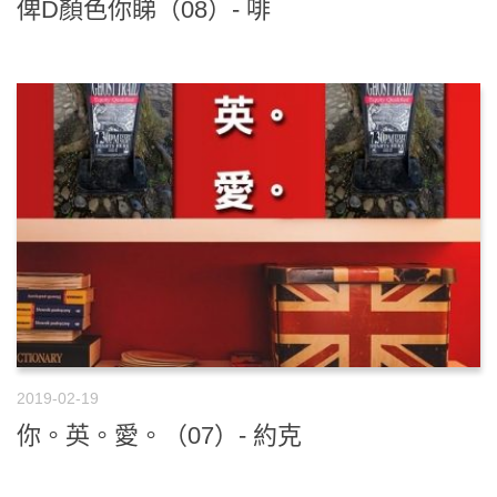
俾D顏色你睇（08）- 啡
2019-02-19
你。英。愛。（07）- 約克