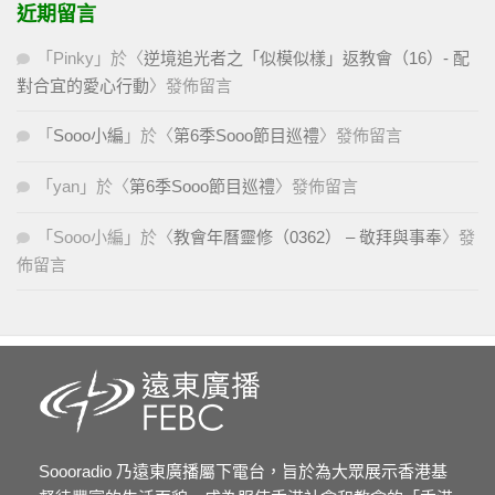
近期留言
「
Pinky
」於〈
逆境追光者之「似模似樣」返教會（16）- 配
對合宜的愛心行動
〉發佈留言
「
Sooo小編
」於〈
第6季Sooo節目巡禮
〉發佈留言
「
yan
」於〈
第6季Sooo節目巡禮
〉發佈留言
「
Sooo小編
」於〈
教會年曆靈修（0362） – 敬拜與事奉
〉發
佈留言
Soooradio 乃遠東廣播屬下電台，旨於為大眾展示香港基