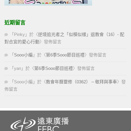
近期留言
「
Pinky
」於〈
逆境追光者之「似模似樣」返教會（16）- 配
對合宜的愛心行動
〉發佈留言
「
Sooo小編
」於〈
第6季Sooo節目巡禮
〉發佈留言
「
yan
」於〈
第6季Sooo節目巡禮
〉發佈留言
「
Sooo小編
」於〈
教會年曆靈修（0362） – 敬拜與事奉
〉發
佈留言