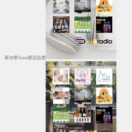
第38季Sooo節目巡禮