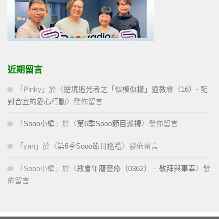
近期留言
「
Pinky
」於〈
逆境追光者之「似模似樣」返教會（16）- 配
對合宜的愛心行動
〉發佈留言
「
Sooo小編
」於〈
第6季Sooo節目巡禮
〉發佈留言
「
yan
」於〈
第6季Sooo節目巡禮
〉發佈留言
「
Sooo小編
」於〈
教會年曆靈修（0362） – 敬拜與事奉
〉發
佈留言