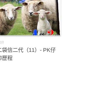
-10
袋信二代（11）- PK仔
仰歷程