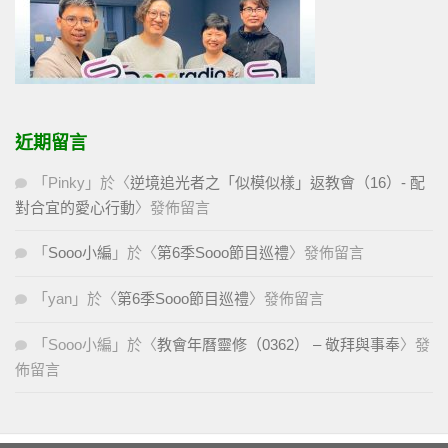
近期留言
「
Pinky
」於〈
逆境追光者之「似模似樣」返教會（16）- 配
對合宜的愛心行動
〉發佈留言
「
Sooo小編
」於〈
第6季Sooo節目巡禮
〉發佈留言
「
yan
」於〈
第6季Sooo節目巡禮
〉發佈留言
「
Sooo小編
」於〈
教會年曆靈修（0362） – 敬拜與事奉
〉發
佈留言