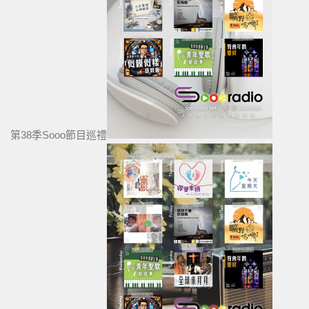
第38季Sooo節目巡禮