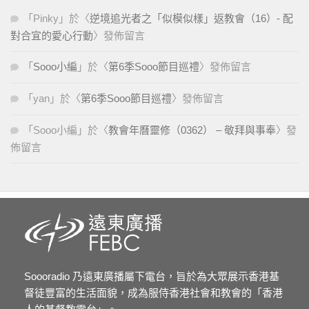
「
Pinky
」於〈
逆境追光者之「似模似樣」返教會（16）- 配
對合宜的愛心行動
〉發佈留言
「
Sooo小編
」於〈
第6季Sooo節目巡禮
〉發佈留言
「
yan
」於〈
第6季Sooo節目巡禮
〉發佈留言
「
Sooo小編
」於〈
教會年曆靈修（0362） – 敬拜與事奉
〉發
佈留言
Soooradio 乃遠東廣播屬下電台，旨於為大眾展示香港基
督徒豐富的生活面貌，成為服侍香港社會和教會的「香港