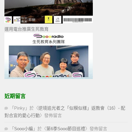
運用電台推廣生死教育
近期留言
「
Pinky
」於〈
逆境追光者之「似模似樣」返教會（16）- 配
對合宜的愛心行動
〉發佈留言
「
Sooo小編
」於〈
第6季Sooo節目巡禮
〉發佈留言