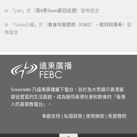
「
yan
」於〈
第6季Sooo節目巡禮
〉發佈留言
「
Sooo小編
」於〈
教會年曆靈修（0362） – 敬拜與事奉
〉發
佈留言
Soooradio 乃遠東廣播屬下電台，旨於為大眾展示香港基
督徒豐富的生活面貌，成為服侍香港社會和教會的「香港
人的基督教電台」。
奉獻支持
|
私隱政策
|
使用條款
|
免責聲明