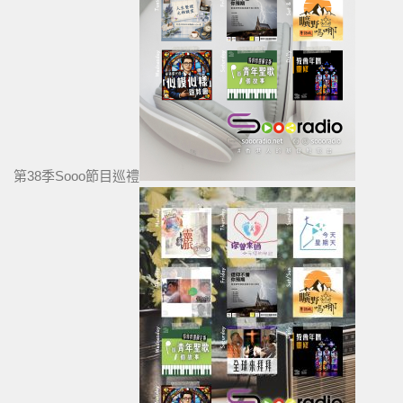
第38季Sooo節目巡禮