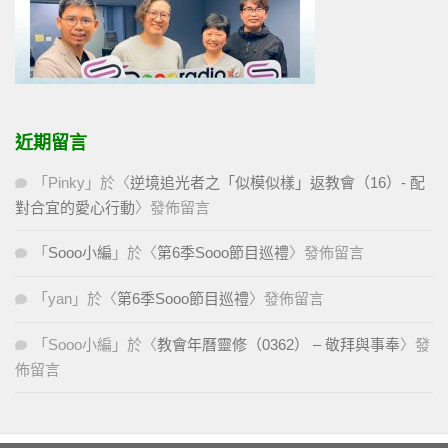
近期留言
「
Pinky
」於〈
逆境追光者之「似模似樣」返教會（16）- 配
對合宜的愛心行動
〉發佈留言
「
Sooo小編
」於〈
第6季Sooo節目巡禮
〉發佈留言
「
yan
」於〈
第6季Sooo節目巡禮
〉發佈留言
「
Sooo小編
」於〈
教會年曆靈修（0362） – 敬拜與事奉
〉發
佈留言