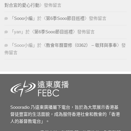
對合宜的愛心行動
〉發佈留言
「
Sooo小編
」於〈
第6季Sooo節目巡禮
〉發佈留言
「
yan
」於〈
第6季Sooo節目巡禮
〉發佈留言
「
Sooo小編
」於〈
教會年曆靈修（0362） – 敬拜與事奉
〉發
佈留言
Soooradio 乃遠東廣播屬下電台，旨於為大眾展示香港基
督徒豐富的生活面貌，成為服侍香港社會和教會的「香港
人的基督教電台」。