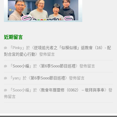
近期留言
「
Pinky
」於〈
逆境追光者之「似模似樣」返教會（16）- 配
對合宜的愛心行動
〉發佈留言
「
Sooo小編
」於〈
第6季Sooo節目巡禮
〉發佈留言
「
yan
」於〈
第6季Sooo節目巡禮
〉發佈留言
「
Sooo小編
」於〈
教會年曆靈修（0362） – 敬拜與事奉
〉發
佈留言