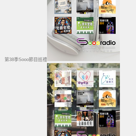
第38季Sooo節目巡禮