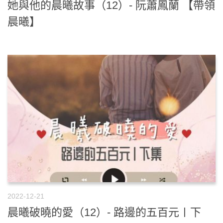
她與他的晨曦故事（12）- 阮蕭鳳蘭 【帶領
晨曦】
2022-12-21
晨曦破曉的愛（12）- 路邊的五百元〡下