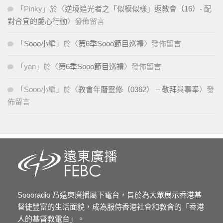
「
Pinky
」於〈
逆境追光者之「似模似樣」返教會（16）- 配
對合宜的愛心行動
〉發佈留言
「
Sooo小編
」於〈
第6季Sooo節目巡禮
〉發佈留言
「
yan
」於〈
第6季Sooo節目巡禮
〉發佈留言
「
Sooo小編
」於〈
教會年曆靈修（0362） – 敬拜與事奉
〉發
佈留言
Soooradio 乃遠東廣播屬下電台，旨於為大眾展示香港基
督徒豐富的生活面貌，成為服侍香港社會和教會的「香港
人的基督教電台」。