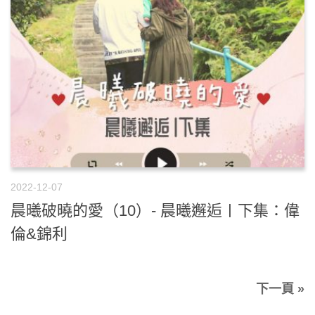
2022-12-07
晨曦破曉的愛（10）- 晨曦邂逅〡下集：偉
倫&錦利
下一頁 »